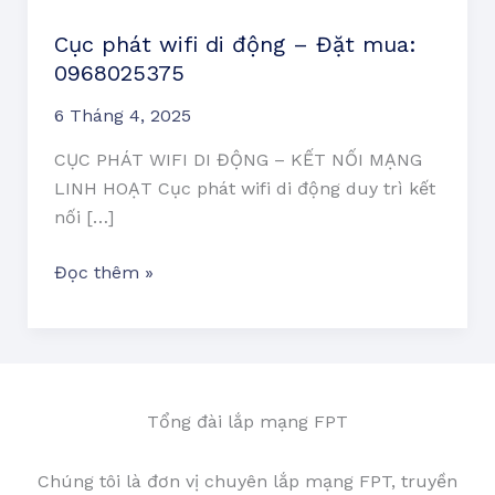
phát
Cục phát wifi di động – Đặt mua:
wifi
0968025375
di
động
6 Tháng 4, 2025
–
Đặt
CỤC PHÁT WIFI DI ĐỘNG – KẾT NỐI MẠNG
mua:
LINH HOẠT Cục phát wifi di động duy trì kết
0968025375
nối […]
Đọc thêm »
Tổng đài lắp mạng FPT
Chúng tôi là đơn vị chuyên lắp mạng FPT, truyền