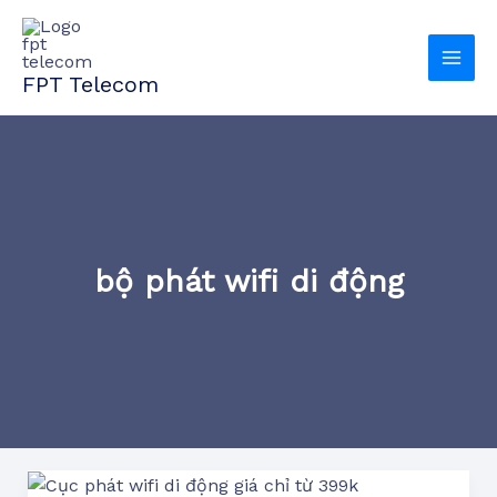
Nhảy
tới
nội
FPT Telecom
dung
bộ phát wifi di động
Cục