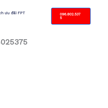
ch ưu đãi FPT
096.802.537
5
8025375