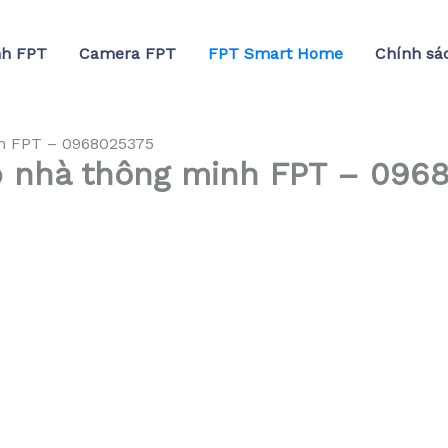
nh FPT
Camera FPT
FPT Smart Home
Chính sá
h FPT – 0968025375
p nhà thông minh FPT – 096