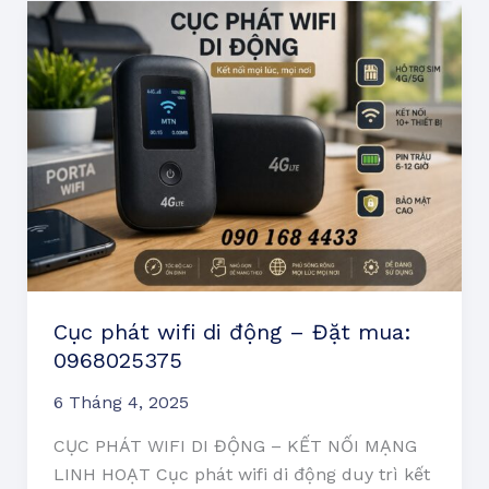
Cục
phát
wifi
di
động
–
Đặt
mua:
0968025375
Cục phát wifi di động – Đặt mua:
0968025375
6 Tháng 4, 2025
CỤC PHÁT WIFI DI ĐỘNG – KẾT NỐI MẠNG
LINH HOẠT Cục phát wifi di động duy trì kết