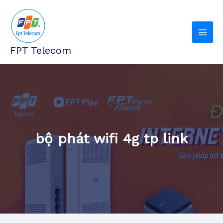
Nhảy
tới
nội
dung
FPT Telecom
bộ phát wifi 4g tp link