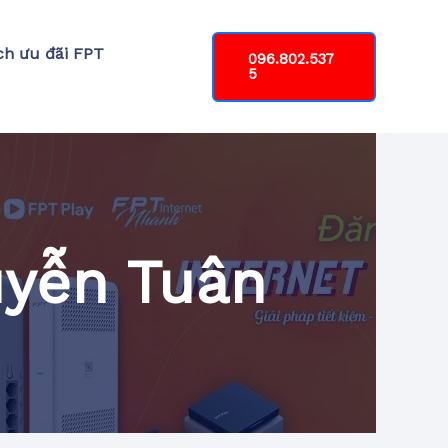
ch ưu đãi FPT
096.802.537
5
uyễn Tuân