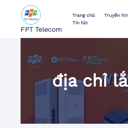
Nhảy
tới
Trang chủ
Truyền hì
nội
Tin tức
dung
FPT Telecom
địa chỉ 