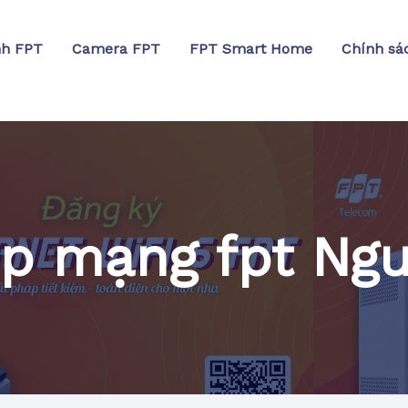
nh FPT
Camera FPT
FPT Smart Home
Chính sá
lắp mạng fpt Ng