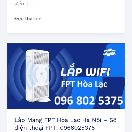
kiếm […]
Đọc thêm »
Lắp
Mạng
FPT
Hòa
Lạc
Hà
Nội
–
Số
điện
Lắp Mạng FPT Hòa Lạc Hà Nội – Số
thoại
điện thoại FPT: 0968025375
FPT: