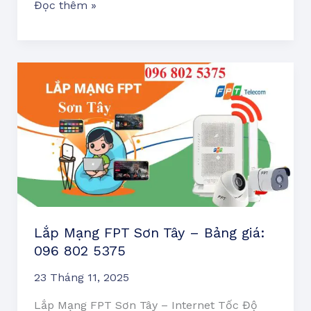
Đọc thêm »
Lắp
Mạng
FPT
Sơn
Tây
–
Bảng
giá:
096
Lắp Mạng FPT Sơn Tây – Bảng giá:
802
096 802 5375
5375
23 Tháng 11, 2025
Lắp Mạng FPT Sơn Tây – Internet Tốc Độ