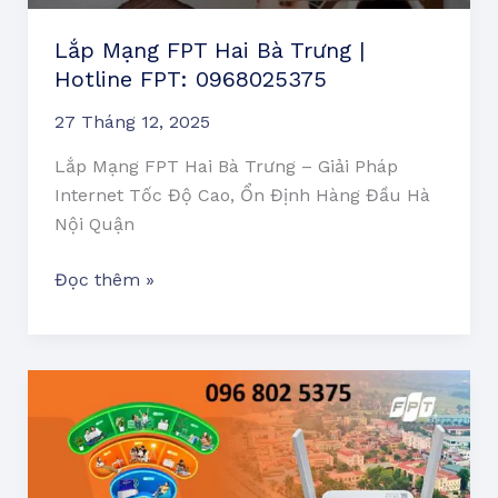
FPT:
Lắp Mạng FPT Hai Bà Trưng |
0968025375
Hotline FPT: 0968025375
27 Tháng 12, 2025
Lắp Mạng FPT Hai Bà Trưng – Giải Pháp
Internet Tốc Độ Cao, Ổn Định Hàng Đầu Hà
Nội Quận
Đọc thêm »
Lắp
Mạng
FPT
Phú