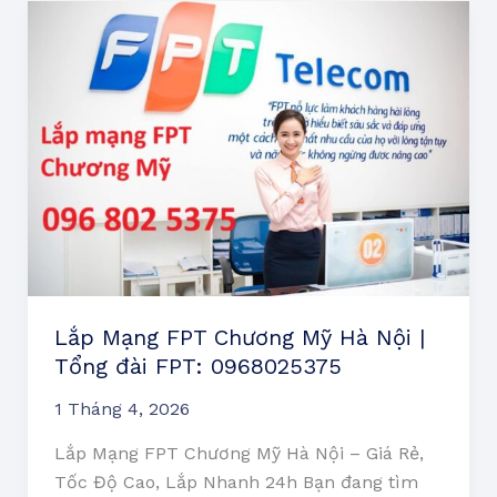
Lắp
Mạng
FPT
Chương
Mỹ
Hà
Nội
|
Tổng
đài
FPT:
0968025375
Lắp Mạng FPT Chương Mỹ Hà Nội |
Tổng đài FPT: 0968025375
1 Tháng 4, 2026
Lắp Mạng FPT Chương Mỹ Hà Nội – Giá Rẻ,
Tốc Độ Cao, Lắp Nhanh 24h Bạn đang tìm