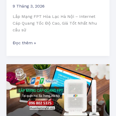
0968025375
9 Tháng 3, 2026
Lắp Mạng FPT Hòa Lạc Hà Nội – Internet
Cáp Quang Tốc Độ Cao, Giá Tốt Nhất Nhu
cầu sử
Đọc thêm »
Lắp
Mạng
FPT
Hai
Bà
Trưng
|
Hotline