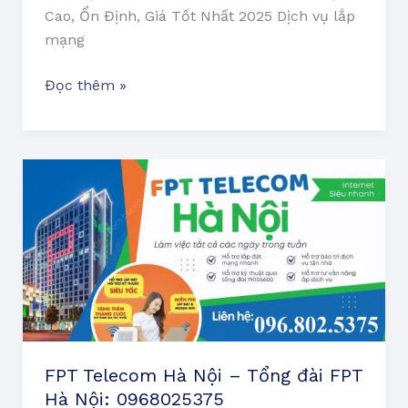
Cao, Ổn Định, Giá Tốt Nhất 2025 Dịch vụ lắp
mạng
Đọc thêm »
FPT
Telecom
Hà
Nội
–
Tổng
đài
FPT
Hà
FPT Telecom Hà Nội – Tổng đài FPT
Nội:
Hà Nội: 0968025375
0968025375