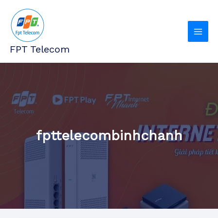
Nhảy
tới
nội
dung
FPT Telecom
fpttelecombinhchanh