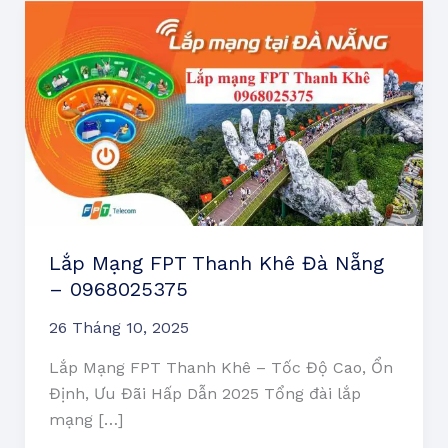
Lắp
Mạng
FPT
Thanh
Khê
Đà
Nẵng
–
0968025375
Lắp Mạng FPT Thanh Khê Đà Nẵng
– 0968025375
26 Tháng 10, 2025
Lắp Mạng FPT Thanh Khê – Tốc Độ Cao, Ổn
Định, Ưu Đãi Hấp Dẫn 2025 Tổng đài lắp
mạng […]