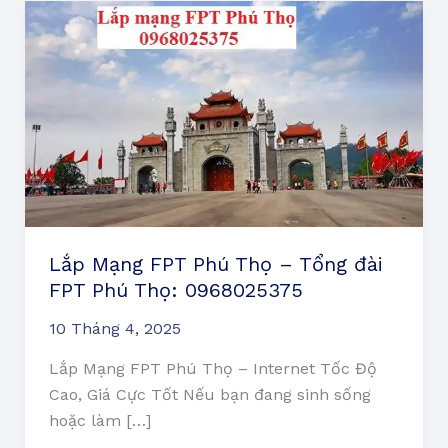
Lắp
Mạng
FPT
Phú
Thọ
–
Tổng
đài
FPT
Phú
Lắp Mạng FPT Phú Thọ – Tổng đài
Thọ:
FPT Phú Thọ: 0968025375
0968025375
10 Tháng 4, 2025
Lắp Mạng FPT Phú Thọ – Internet Tốc Độ
Cao, Giá Cực Tốt Nếu bạn đang sinh sống
hoặc làm […]