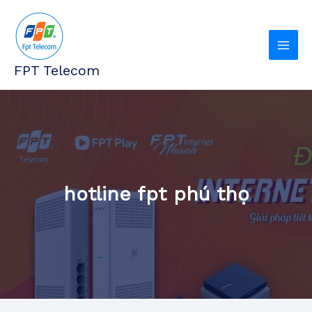
Nhảy
tới
nội
dung
FPT Telecom
hotline fpt phú thọ