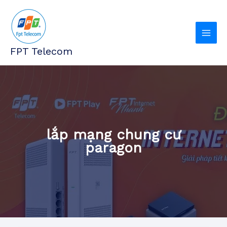
Nhảy
tới
nội
dung
FPT Telecom
lắp mạng chung cư
paragon