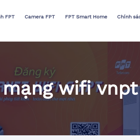
nh FPT
Camera FPT
FPT Smart Home
Chính sá
mạng wifi vnpt