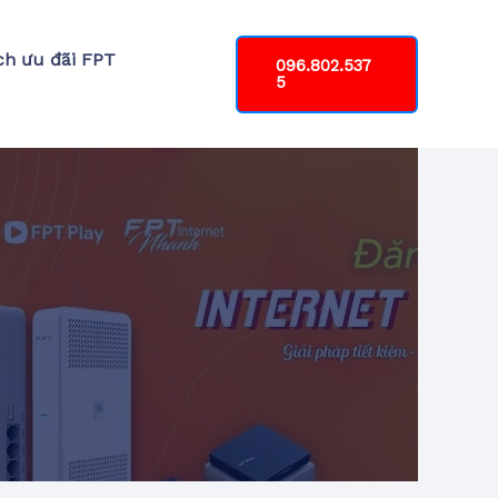
ch ưu đãi FPT
096.802.537
5