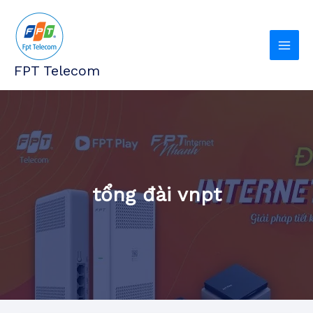
Nhảy
tới
nội
dung
FPT Telecom
tổng đài vnpt