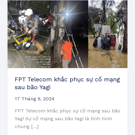
FPT
Telecom
khắc
phục
sự
cố
mạng
sau
bão
Yagi
FPT Telecom khắc phục sự cố mạng
sau bão Yagi
17 Tháng 9, 2024
FPT Telecom khắc phục sự cố mạng sau bão
Yagi Sự cố mạng sau bão Yagi là tình hình
chung […]