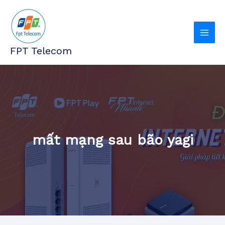
Nhảy
tới
nội
dung
FPT Telecom
mất mạng sau bão yagi