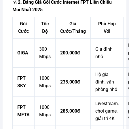
💰
2. Bảng Giá Gói Cước Internet FPT Liên Chiểu
Mới Nhất 2025
Gói
Tốc
Giá
Phù Hợp
Cước
Độ
Cước/Tháng
Với
300
Gia đình
GIGA
200.000đ
Mbps
nhỏ
Hộ gia
FPT
1000
235.000đ
đình, văn
SKY
Mbps
phòng nhỏ
Livestream,
FPT
1000
285.000đ
chơi game,
META
Mbps
giải trí 4K