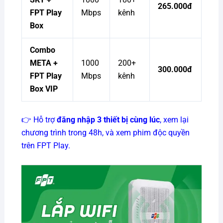
265.000đ
FPT Play
Mbps
kênh
Box
Combo
META +
1000
200+
300.000đ
FPT Play
Mbps
kênh
Box VIP
👉 Hỗ trợ
đăng nhập 3 thiết bị cùng lúc
, xem lại
chương trình trong 48h, và xem phim độc quyền
trên FPT Play.