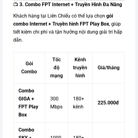
📺
3. Combo FPT Internet + Truyền Hình Đa Năng
Khách hàng tại Liên Chiểu có thể lựa chọn
gói
combo Internet + Truyền hình FPT Play Box
, giúp
tiết kiệm chi phí và tận hưởng nội dung giải trí hấp
dẫn.
Tốc
Kênh
Gói
độ
truyền
Giá/tháng
Combo
mạng
hình
Combo
GIGA +
300
180+
225.000đ
FPT Play
Mbps
kênh
Box
Combo
SKY +
1000
180+