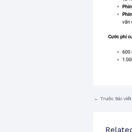
Phí
Phí
vấn 
Cước phí c
600 
1.00
←
Trước Bài viết
Relate