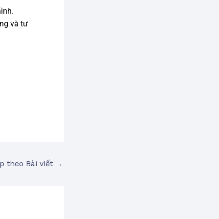
hình.
ng và tư
p theo Bài viết
→