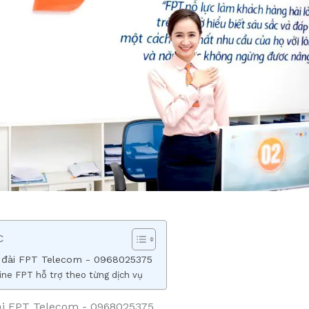
c
 đài FPT Telecom - 0968025375
ine FPT hỗ trợ theo từng dịch vụ
ài FPT Telecom - 0968025375