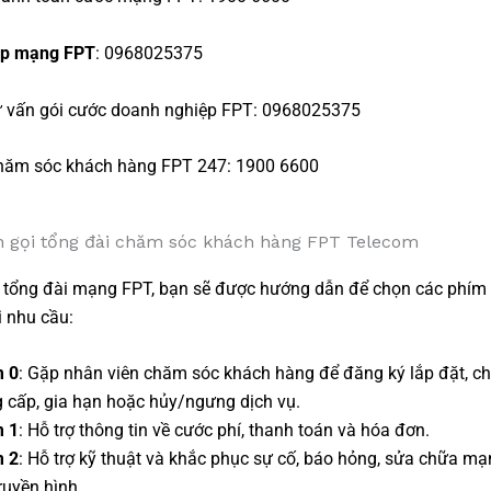
ắp mạng FPT
: 0968025375
ư vấn gói cước doanh nghiệp FPT: 0968025375
hăm sóc khách hàng FPT 247: 1900 6600
 gọi tổng đài chăm sóc khách hàng FPT Telecom
n tổng đài mạng FPT, bạn sẽ được hướng dẫn để chọn các phím
i nhu cầu:
m 0
: Gặp nhân viên chăm sóc khách hàng để đăng ký lắp đặt, ch
 cấp, gia hạn hoặc hủy/ngưng dịch vụ.
m 1
: Hỗ trợ thông tin về cước phí, thanh toán và hóa đơn.
m 2
: Hỗ trợ kỹ thuật và khắc phục sự cố, báo hỏng, sửa chữa mạ
ruyền hình.