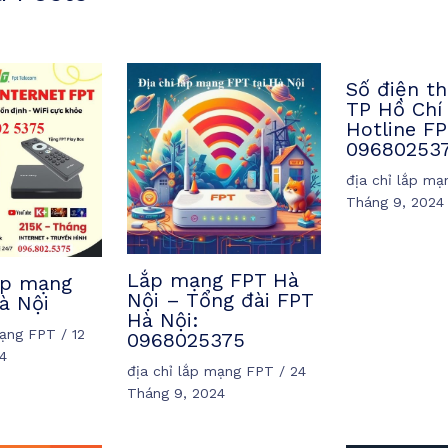
Số điện th
TP Hồ Chí
Hotline FP
09680253
địa chỉ lắp m
Tháng 9, 2024
Lắp mạng FPT Hà
lắp mạng
Nội – Tổng đài FPT
à Nội
Hà Nội:
mạng FPT
/
12
0968025375
4
địa chỉ lắp mạng FPT
/
24
Tháng 9, 2024