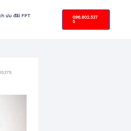
ch ưu đãi FPT
096.802.537
5
25375