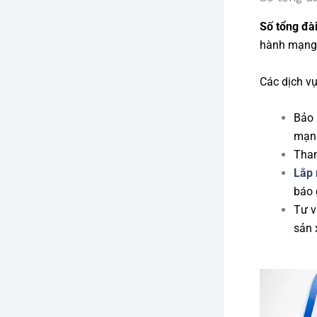
Số tổng đà
hành mạng
Các dịch v
Bảo 
mạng
Than
Lắp
báo 
Tư v
sản 