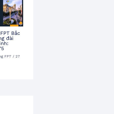
FPT Bắc
ng đài
inh:
75
ạng FPT
/
27