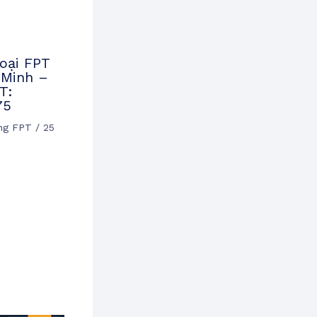
oại FPT
 Minh –
T:
75
ạng FPT
/
25