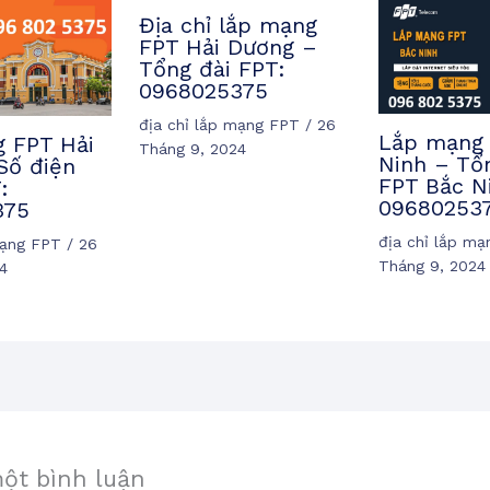
Địa chỉ lắp mạng
FPT Hải Dương –
Tổng đài FPT:
0968025375
địa chỉ lắp mạng FPT
/
26
Lắp mạng 
 FPT Hải
Tháng 9, 2024
Ninh – Tổ
Số điện
FPT Bắc N
:
09680253
375
địa chỉ lắp m
mạng FPT
/
26
Tháng 9, 2024
4
một bình luận