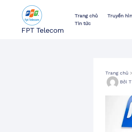
Nhảy
tới
Trang chủ
Truyền hì
nội
Tin tức
dung
FPT Telecom
Trang chủ
Bởi
T