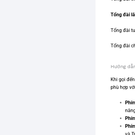
Tổng đài l
Tổng đài t
Tổng đài c
Hướng dẫn
Khi gọi đế
phù hợp vớ
Phí
nâng
Phí
Phí
và T