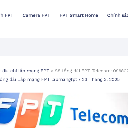
nh FPT
Camera FPT
FPT Smart Home
Chính sá
địa chỉ lắp mạng FPT
Số tổng đài FPT Telecom: 09680
ổng đài Lắp mạng FPT lapmangfpt
/
23 Tháng 3, 2025